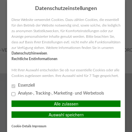
Datenschutzeinstellungen
Diese Website verwendet Cookies. Dazu zählen Cookies, die essentiell
für den Betrieb der Website notwendig sind, sowie solche, die lediglich
zu anonymen Statistikzwecken, für Komforteinstellungen oder zur
Anzeige personalisierter Inhalte genutzt werden. Bitte beachten Sie,
dass auf Basis Ihrer Einstellungen evtl. nicht mehr alle Funktionalitäten
zur Verfügung stehen. Weitere Informationen finden Sie in unseren
-VERSICHERUNGEN
KRANKENVERSICHERUNGEN
VORSORG
Datenschutzhinweisen
.
Rechtliche Erstinformationen
SERVICE-CENTER
Mit Ihrer Auswahl entscheiden Sie ob nur essentielle Cookies oder alle
Cookies zugelassen werden. Ihre Auswahl wird für 7 Tage gespeichert.
Essenziell
Analyse-, Tracking-, Marketing- und Werbetools
Alle zulassen
Auswahl speichern
Cookie-Details
Impressum