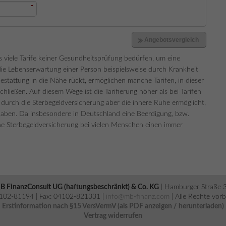
ss viele Tarife keiner Gesundheitsprüfung bedürfen, um eine
die Lebenserwartung einer Person beispielsweise durch Krankheit
tattung in die Nähe rückt, ermöglichen manche Tarifen, in dieser
hließen. Auf diesem Wege ist die Tarifierung höher als bei Tarifen
durch die Sterbegeldversicherung aber die innere Ruhe ermöglicht,
haben. Da insbesondere in Deutschland eine Beerdigung, bzw.
ine Sterbegeldversicherung bei vielen Menschen einen immer
B FinanzConsult UG (haftungsbeschränkt) & Co. KG
| Hamburger Straße 
04102-81194 | Fax: 04102-821331 |
info@mb-finanz.com
| Alle Rechte vor
Erstinformation nach §15 VersVermV (als PDF anzeigen / herunterladen)
Vertrag widerrufen