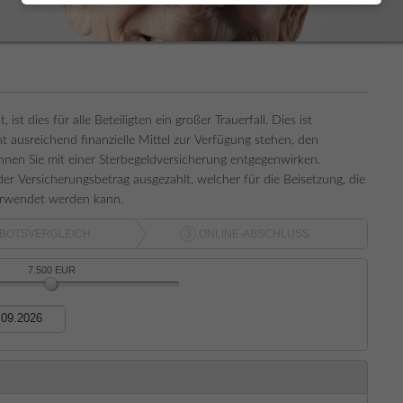
t dies für alle Beteiligten ein großer Trauerfall. Dies ist
 ausreichend finanzielle Mittel zur Verfügung stehen, den
nnen Sie mit einer Sterbegeldversicherung entgegenwirken.
 der Versicherungsbetrag ausgezahlt, welcher für die Beisetzung, die
verwendet werden kann.