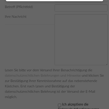
Betreff (Pflichtfeld)
Ihre Nachricht
Lesen Sie bitte vor dem Versand Ihrer Benachrichtigung die
datenschutzrechtlichen Belehrungen und Hinweise
und klicken Sie
zur Bestätigung Ihrer Kenntnissnahme auf das nebenstehende
Kästchen. Erst nach Lesen und Bestätigung der
datenschutzrechtlichen Belehrung ist der Versand der E-Mail
möglich.
Ich akzeptiere die