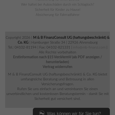
Wer haftet bei Autoschäden durch ein Schlagloch?
Sicherheit für Kinder zu Hause!
Absicherung für Fahrradfahrer
Copyright 2026 |
M & B FinanzConsult UG (haftungsbeschränkt) &
Co. KG
| Hamburger Straße 34 | 22926 Ahrensburg
Tel.: 04102-81194 | Fax: 04102-821331 |
info@mb-finanz.com
|
Alle Rechte vorbehalten
Erstinformation nach §15 VersVermV (als PDF anzeigen /
herunterladen)
Vertrag widerrufen
M & B FinanzConsult UG (haftungsbeschränkt) & Co. KG bietet
umfangreiche Beratung und Betreuung in allen
Versicherungsfragen.
Rufen Sie uns einfach an und vereinbaren Sie einen
unverbindlichen und kostenlosen Beratungstermin - damit Sie mit
Sicherheit gut versichert sind.
Was können wir für Sie tun?