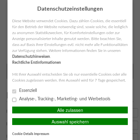
Datenschutzeinstellungen
Diese Website verwendet Cookies. Dazu zählen Cookies, die essentiell
für den Betrieb der Website notwendig sind, sowie solche, die lediglich
zu anonymen Statistikzwecken, für Komforteinstellungen oder zur
Anzeige personalisierter Inhalte genutzt werden. Bitte beachten Sie,
SIMPLR-LOGIN
Anfahrt
Kontakt
Datenschutz
Impressum
dass auf Basis Ihrer Einstellungen evtl. nicht mehr alle Funktionalitäten
zur Verfügung stehen. Weitere Informationen finden Sie in unseren
Datenschutzhinweisen
.
Rechtliche Erstinformationen
MAIN MENU
Mit Ihrer Auswahl entscheiden Sie ob nur essentielle Cookies oder alle
Cookies zugelassen werden. Ihre Auswahl wird für 7 Tage gespeichert.
Essenziell
Kontakt
Analyse-, Tracking-, Marketing- und Werbetools
Alle zulassen
Ihr Name: (Pflichtfeld)
Auswahl speichern
Ihre E-Mail (Pflichtfeld)
Cookie-Details
Impressum
Ihre Telefonnummer