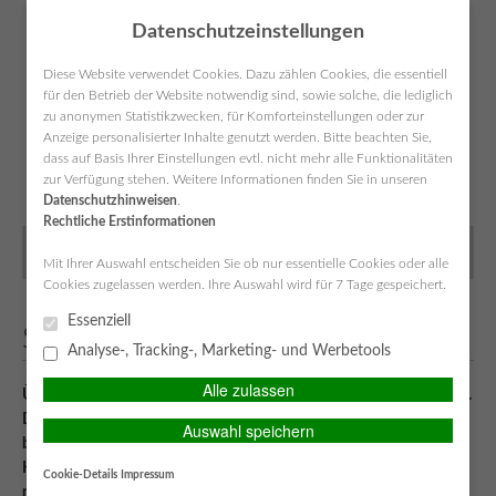
Datenschutzeinstellungen
Diese Website verwendet Cookies. Dazu zählen Cookies, die essentiell
für den Betrieb der Website notwendig sind, sowie solche, die lediglich
zu anonymen Statistikzwecken, für Komforteinstellungen oder zur
Anzeige personalisierter Inhalte genutzt werden. Bitte beachten Sie,
SIMPLR-LOGIN
Anfahrt
Kontakt
Datenschutz
Impressum
dass auf Basis Ihrer Einstellungen evtl. nicht mehr alle Funktionalitäten
zur Verfügung stehen. Weitere Informationen finden Sie in unseren
Datenschutzhinweisen
.
Rechtliche Erstinformationen
MAIN MENU
Mit Ihrer Auswahl entscheiden Sie ob nur essentielle Cookies oder alle
Cookies zugelassen werden. Ihre Auswahl wird für 7 Tage gespeichert.
Essenziell
Sicherheit für Kinder zu Hause!
Analyse-, Tracking-, Marketing- und Werbetools
Alle zulassen
Über die Sicherheit der Kinder nachzudenken ist für jeden wichtig.
Deshalb wird am 10 Juni der nationale Kindersicherheitstag
Auswahl speichern
begangen. Doch was viele nicht wissen: die meisten Unfälle bei
Kindern unter sechs Jahren passieren in den eigenen vier Wänden,
Cookie-Details
Impressum
nicht etwa auf der Straße oder dem Spielplatz.