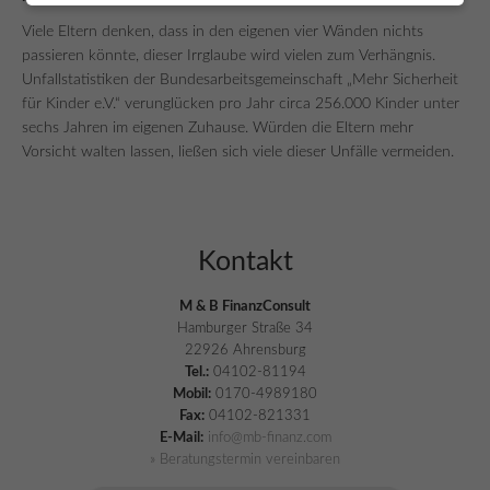
Viele Eltern denken, dass in den eigenen vier Wänden nichts
passieren könnte, dieser Irrglaube wird vielen zum Verhängnis.
Unfallstatistiken der Bundesarbeitsgemeinschaft „Mehr Sicherheit
für Kinder e.V.“ verunglücken pro Jahr circa 256.000 Kinder unter
sechs Jahren im eigenen Zuhause. Würden die Eltern mehr
Vorsicht walten lassen, ließen sich viele dieser Unfälle vermeiden.
Kontakt
M & B FinanzConsult
Hamburger Straße 34
22926 Ahrensburg
Tel.:
04102-81194
Mobil:
0170-4989180
Fax:
04102-821331
E-Mail:
info@mb-finanz.com
» Beratungstermin vereinbaren