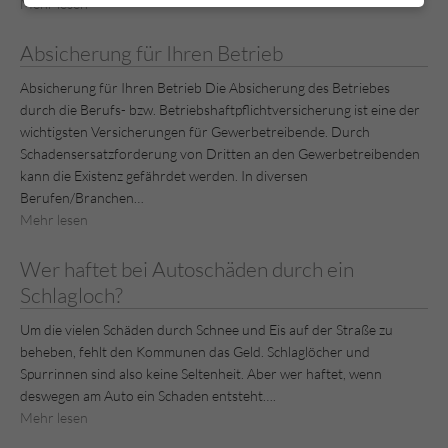
Mehr lesen
Absicherung für Ihren Betrieb
Absicherung für Ihren Betrieb Die Absicherung des Betriebes
durch die Berufs- bzw. Betriebshaftpflichtversicherung ist eine der
wichtigsten Versicherungen für Gewerbetreibende. Durch
Schadensersatzforderung von Dritten an den Gewerbetreibenden
kann die Existenz gefährdet werden. In diversen
Berufen/Branchen…
Mehr lesen
Wer haftet bei Autoschäden durch ein
Schlagloch?
Um die vielen Schäden durch Schnee und Eis auf der Straße zu
beheben, fehlt den Kommunen das Geld. Schlaglöcher und
Spurrinnen sind also keine Seltenheit. Aber wer haftet, wenn
deswegen am Auto ein Schaden entsteht….
Mehr lesen