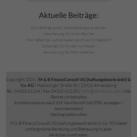
Aktuelle Beiträge:
Den Beitrag durch Selbstbeteiligung senken
Absicherung für Ihren Betrieb
Wer haftet bei Autoschäden durch ein Schlagloch?
Sicherheit für Kinder zu Hause!
Absicherung für Fahrradfahrer
Copyright 2026 |
M & B FinanzConsult UG (haftungsbeschränkt) &
Co. KG
| Hamburger Straße 34 | 22926 Ahrensburg
Tel.: 04102-81194 | Fax: 04102-821331 |
info@mb-finanz.com
| Alle
Rechte vorbehalten
Erstinformation nach §15 VersVermV (als PDF anzeigen /
herunterladen)
Vertrag widerrufen
M & B FinanzConsult UG (haftungsbeschränkt) & Co. KG bietet
umfangreiche Beratung und Betreuung in allen
Versicherungsfragen.