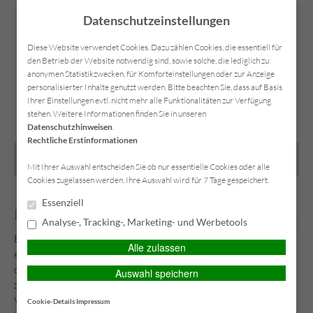
Datenschutzeinstellungen
Diese Website verwendet Cookies. Dazu zählen Cookies, die essentiell für
den Betrieb der Website notwendig sind, sowie solche, die lediglich zu
anonymen Statistikzwecken, für Komforteinstellungen oder zur Anzeige
personalisierter Inhalte genutzt werden. Bitte beachten Sie, dass auf Basis
SIMPLR-LOGIN
Anfahrt
Kontakt
Datenschutz
Impressum
Ihrer Einstellungen evtl. nicht mehr alle Funktionalitäten zur Verfügung
stehen. Weitere Informationen finden Sie in unseren
Datenschutzhinweisen
.
Rechtliche Erstinformationen
MAIN MENU
Mit Ihrer Auswahl entscheiden Sie ob nur essentielle Cookies oder alle
Cookies zugelassen werden. Ihre Auswahl wird für 7 Tage gespeichert.
Essenziell
Den Beitrag durch Selbstbeteiligung senken
Analyse-, Tracking-, Marketing- und Werbetools
Bei vielen Versicherungen kann man mit einer Selbstbeteiligung
Alle zulassen
sparen. So haben Verbraucher die Chance bei Versicherungen oft
deutlich am monatlichen Beitrag zu schrauben. Viele Deutsche
Auswahl speichern
zahlen pünktlich zum Jahresbeginn mit einem Schlag alle ihre
Versicherungen….
Cookie-Details
Impressum