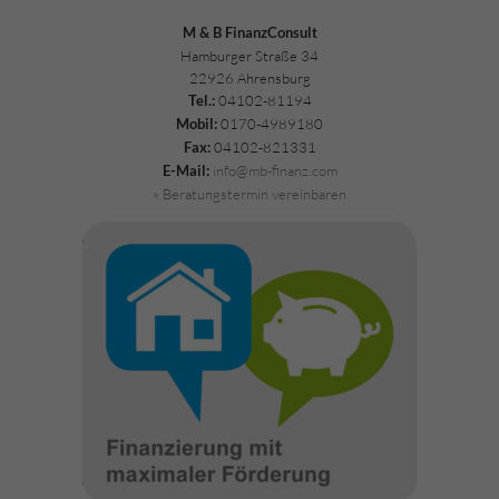
M & B FinanzConsult
Hamburger Straße 34
22926 Ahrensburg
04102-81194
Tel.:
0170-4989180
Mobil:
04102-821331
Fax:
info@mb-finanz.com
E-Mail:
» Beratungstermin vereinbaren