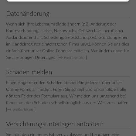
Datenänderung
Wenn sich Ihre Lebensumstände ändern (z.B. Änderung der
Kontoverbindung, Heirat, Nachwuchs, Ortswechsel, beruflicher
Auslandsaufenthalt, Scheidung, Selbstständigkeit, Gründung einer
im Handelsregister eingetragenen Firma usw.), können Sie uns dies
einfach über unser Online-Formular mitteilen. Wir ändern dann für
Sie alle nötigen Unterlagen. [
→ weiterlesen
]
Schaden melden
Einen eingetretenden Schaden können Sie jederzeit über unser
Online-Formular melden. Füllen Sie schnell und unkompliziert alle
nötigen Felder des Formulars aus. Wir melden uns umgehend bei
Ihnen, um den Schaden schnellstmöglich aus der Welt zu schaffen.
[
→ weiterlesen
]
Versicherungsunterlagen anfordern
Sie möchten ein neues Fahrzeug zulassen und benötigen eine