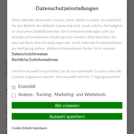
Datenschutzeinstellungen
Diese Website verwendet Cookies. Dazu zählen Cookies, die essentiell
für den Betrieb der Website notwendig sind, sowie solche, die lediglich
zu anonymen Statistikzwecken, für Komforteinstellungen oder zur
Anzeige personalisierter Inhalte genutzt werden. Bitte beachten Sie,
SIMPLR-LOGIN
Anfahrt
Kontakt
Datenschutz
Impressum
dass auf Basis Ihrer Einstellungen evtl. nicht mehr alle Funktionalitäten
zur Verfügung stehen. Weitere Informationen finden Sie in unseren
Datenschutzhinweisen
.
Rechtliche Erstinformationen
MAIN MENU
Mit Ihrer Auswahl entscheiden Sie ob nur essentielle Cookies oder alle
Cookies zugelassen werden. Ihre Auswahl wird für 7 Tage gespeichert.
Essenziell
Service-Center
Analyse-, Tracking-, Marketing- und Werbetools
Alle zulassen
In unserem Service-Center bieten wir Ihnen die Möglichkeit uns
Änderungen Ihrer persönlichen Lebensumstände mitzuteilen.
Auswahl speichern
Ferner können Sie uns unkompliziert einen Schaden melden,
Unterlagen anfordern oder auch einen unverbindlichen
Cookie-Details
Impressum
Beratungstermin vereinbaren.