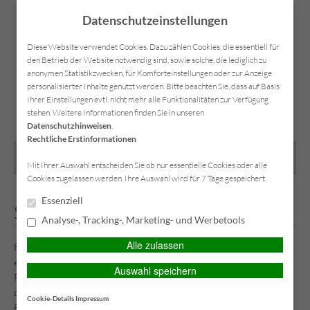
Datenschutzeinstellungen
Diese Website verwendet Cookies. Dazu zählen Cookies, die essentiell für
den Betrieb der Website notwendig sind, sowie solche, die lediglich zu
anonymen Statistikzwecken, für Komforteinstellungen oder zur Anzeige
personalisierter Inhalte genutzt werden. Bitte beachten Sie, dass auf Basis
SIMPLR-LOGIN
Anfahrt
Kontakt
Datenschutz
Impressum
Ihrer Einstellungen evtl. nicht mehr alle Funktionalitäten zur Verfügung
stehen. Weitere Informationen finden Sie in unseren
Datenschutzhinweisen
.
Rechtliche Erstinformationen
MAIN MENU
Mit Ihrer Auswahl entscheiden Sie ob nur essentielle Cookies oder alle
Cookies zugelassen werden. Ihre Auswahl wird für 7 Tage gespeichert.
Essenziell
Stationäre Zusatzversicherung
Analyse-, Tracking-, Marketing- und Werbetools
Alle zulassen
Bei einem Krankenhausaufenthalt werden Sie als Kassenpatient in
einem Mehrbettzimmer untergebracht. Dort teilen Sie sich in der
Auswahl speichern
Regel mit zwei oder drei weiteren Personen den Schlafbereich und
die Waschräume. Die Behandlung erfolgt durch einen
Cookie-Details
Impressum
Belegschaftsarzt.