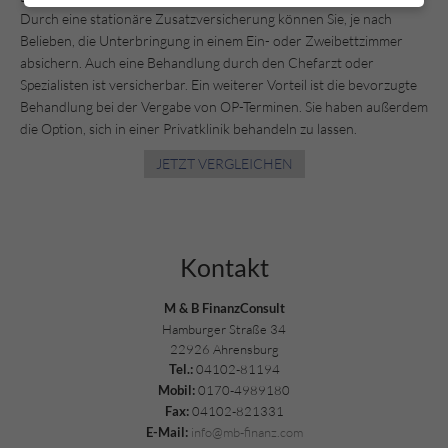
Durch eine stationäre Zusatzversicherung können Sie, je nach
Belieben, die Unterbringung in einem Ein- oder Zweibettzimmer
absichern. Auch eine Behandlung durch den Chefarzt oder
Spezialisten ist versicherbar. Ein weiterer Vorteil ist die bevorzugte
Behandlung bei der Vergabe von OP-Terminen. Sie haben außerdem
die Option, sich in einer Privatklinik behandeln zu lassen.
JETZT VERGLEICHEN
Kontakt
M & B FinanzConsult
Hamburger Straße 34
22926 Ahrensburg
04102-81194
Tel.:
0170-4989180
Mobil:
04102-821331
Fax:
info@mb-finanz.com
E-Mail: