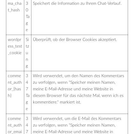
ma_cha
3
Speichert die Information zu Ihrem Chat-Verlauf.
t_hash
0
Ta
g
e
wordpr
Si
Überprüft, ob der Browser Cookies akzeptiert.
ess_test
tz
_cookie
u
n
g
comme
3
Wird verwendet, um den Namen des Kommentars
nt_auth
4
zu verfolgen, wenn "Speicher meinen Namen,
or_{has
7
meine E-Mail-Adresse und meine Website in
h}
Ta
diesem Browser für das nächste Mal, wenn ich es
g
kommentiere." markiert ist.
e
comme
3
Wird verwendet, um die E-Mail des Kommentars
nt_auth
4
zu verfolgen, wenn "Speicher meinen Namen,
or_emai
7
meine E-Mail-Adresse und meine Website in