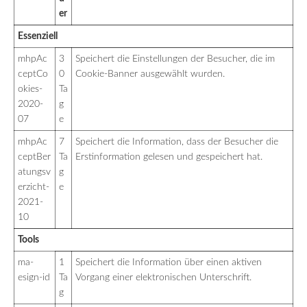
er
Essenziell
mhpAc
3
Speichert die Einstellungen der Besucher, die im
ceptCo
0
Cookie-Banner ausgewählt wurden.
okies-
Ta
2020-
g
07
e
mhpAc
7
Speichert die Information, dass der Besucher die
ceptBer
Ta
Erstinformation gelesen und gespeichert hat.
atungsv
g
erzicht-
e
2021-
10
Tools
ma-
1
Speichert die Information über einen aktiven
esign-id
Ta
Vorgang einer elektronischen Unterschrift.
g