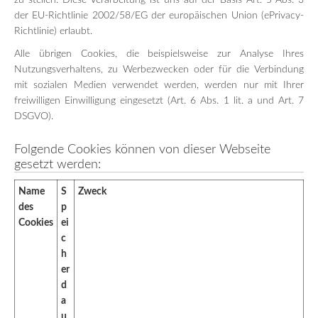
zu stellen. Diese Verarbeitung ist uns auf der Basis Art. 5 Abs. 3
der EU-Richtlinie 2002/58/EG der europäischen Union (ePrivacy-
Richtlinie) erlaubt.
Alle übrigen Cookies, die beispielsweise zur Analyse Ihres
Nutzungsverhaltens, zu Werbezwecken oder für die Verbindung
mit sozialen Medien verwendet werden, werden nur mit Ihrer
freiwilligen Einwilligung eingesetzt (Art. 6 Abs. 1 lit. a und Art. 7
DSGVO).
Folgende Cookies können von dieser Webseite
gesetzt werden:
Name
S
Zweck
des
p
Cookies
ei
c
h
er
d
a
u