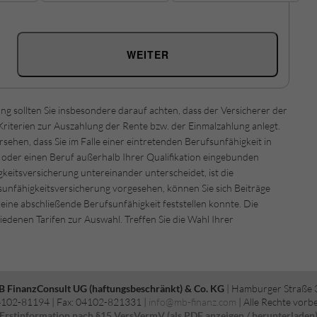
WEITER
ng sollten Sie insbesondere darauf achten, dass der Versicherer der
riterien zur Auszahlung der Rente bzw. der Einmalzahlung anlegt.
sehen, dass Sie im Falle einer eintretenden Berufsunfähigkeit in
n oder einen Beruf außerhalb Ihrer Qualifikation eingebunden
keitsversicherung untereinander unterscheidet, ist die
sunfähigkeitsversicherung vorgesehen, können Sie sich Beiträge
eine abschließende Berufsunfähigkeit feststellen konnte. Die
iedenen Tarifen zur Auswahl. Treffen Sie die Wahl Ihrer
B FinanzConsult UG (haftungsbeschränkt) & Co. KG
| Hamburger Straße 
04102-81194 | Fax: 04102-821331 |
info@mb-finanz.com
| Alle Rechte vorb
Erstinformation nach §15 VersVermV (als PDF anzeigen / herunterladen