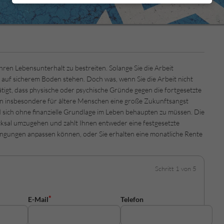
ren Lebensunterhalt zu bestreiten. Solange Sie die Arbeit
 auf sicherem Boden stehen. Doch was, wenn Sie die Arbeit nicht
igt, dass physische oder psychische Gründe gegen die fortgesetzte
kann insbesondere für ältere Menschen eine große Zukunftsangst
 sich ohne finanzielle Grundlage im Leben behaupten zu müssen. Die
icksal umzugehen und zahlt Ihnen entweder eine festgesetzte
dingungen anpassen können, oder Sie erhalten eine monatliche Rente
E-Mail
Telefon