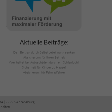
Aktuelle Beiträge:
Den Beitrag durch Selbstbeteiligung senken
Absicherung für Ihren Betrieb
Wer haftet bei Autoschäden durch ein Schlagloch?
Sicherheit für Kinder zu Hause!
Absicherung für Fahrradfahrer
34 | 22926 Ahrensburg
ehalten
)