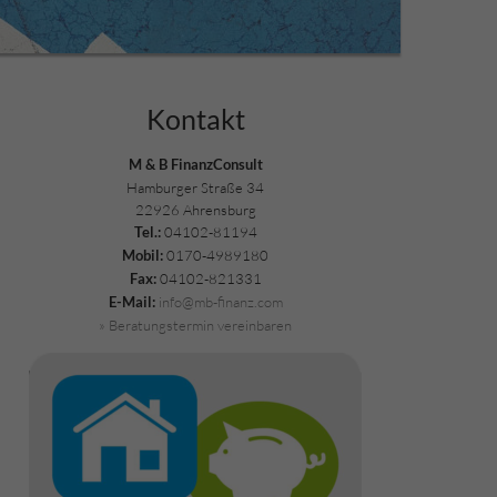
Kontakt
M & B FinanzConsult
Hamburger Straße 34
22926 Ahrensburg
04102-81194
Tel.:
0170-4989180
Mobil:
04102-821331
Fax:
info@mb-finanz.com
E-Mail:
» Beratungstermin vereinbaren