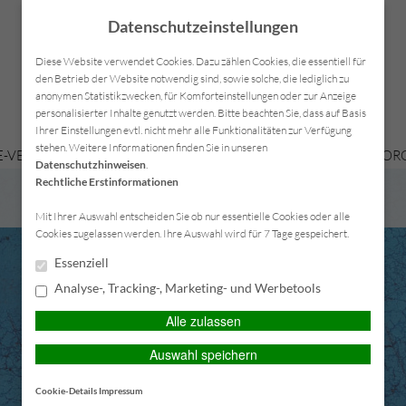
Datenschutzeinstellungen
Diese Website verwendet Cookies. Dazu zählen Cookies, die essentiell für
den Betrieb der Website notwendig sind, sowie solche, die lediglich zu
anonymen Statistikzwecken, für Komforteinstellungen oder zur Anzeige
personalisierter Inhalte genutzt werden. Bitte beachten Sie, dass auf Basis
Ihrer Einstellungen evtl. nicht mehr alle Funktionalitäten zur Verfügung
stehen. Weitere Informationen finden Sie in unseren
-VERSICHERUNGEN
KRANKENVERSICHERUNGEN
VORSORG
Datenschutzhinweisen
.
Rechtliche Erstinformationen
SERVICE-CENTER
Mit Ihrer Auswahl entscheiden Sie ob nur essentielle Cookies oder alle
Cookies zugelassen werden. Ihre Auswahl wird für 7 Tage gespeichert.
Essenziell
Analyse-, Tracking-, Marketing- und Werbetools
Alle zulassen
Auswahl speichern
Cookie-Details
Impressum