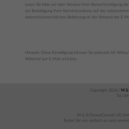
Lesen Sie bitte vor dem Versand Ihrer Benachrichtigung di
zur Bestätigung Ihrer Kenntnissnahme auf das nebenstehe
datenschutzrechtlichen Belehrung ist der Versand der E-Ma
Hinweis: Diese Einwilligung können Sie jederzeit mit Wirku
Widerruf per E-Mail schicken.
Copyright 2026 |
M & 
Tel.: 
M & B FinanzConsult UG (haf
Rufen Sie uns einfach an und vereinb