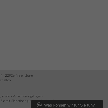
34 | 22926 Ahrensburg
behalten
n allen Versicherungsfragen.
e mit Sicherheit gut versichert sind.
Was können wir für Sie tun?