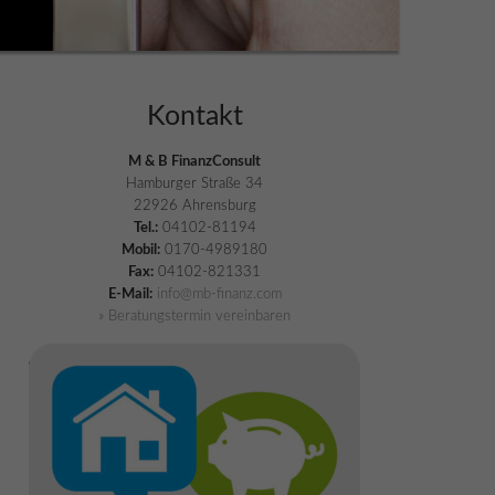
Kontakt
M & B FinanzConsult
Hamburger Straße 34
22926 Ahrensburg
Tel.:
04102-81194
Mobil:
0170-4989180
Fax:
04102-821331
E-Mail:
info@mb-finanz.com
» Beratungstermin vereinbaren