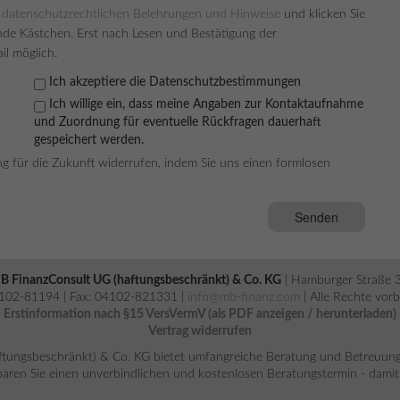
e
datenschutzrechtlichen Belehrungen und Hinweise
und klicken Sie
nde Kästchen. Erst nach Lesen und Bestätigung der
il möglich.
Ich akzeptiere die Datenschutzbestimmungen
Ich willige ein, dass meine Angaben zur Kontaktaufnahme
und Zuordnung für eventuelle Rückfragen dauerhaft
gespeichert werden.
ng für die Zukunft widerrufen, indem Sie uns einen formlosen
B FinanzConsult UG (haftungsbeschränkt) & Co. KG
| Hamburger Straße 
04102-81194 | Fax: 04102-821331 |
info@mb-finanz.com
| Alle Rechte vor
Erstinformation nach §15 VersVermV (als PDF anzeigen / herunterladen)
Vertrag widerrufen
tungsbeschränkt) & Co. KG bietet umfangreiche Beratung und Betreuung i
aren Sie einen unverbindlichen und kostenlosen Beratungstermin - damit Si