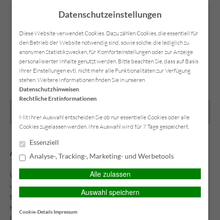
Datenschutzeinstellungen
Diese Website verwendet Cookies. Dazu zählen Cookies, die essentiell für
den Betrieb der Website notwendig sind, sowie solche, die lediglich zu
anonymen Statistikzwecken, für Komforteinstellungen oder zur Anzeige
personalisierter Inhalte genutzt werden. Bitte beachten Sie, dass auf Basis
SIMPLR-LOGIN
Anfahrt
Kontakt
Datenschutz
Impressum
Ihrer Einstellungen evtl. nicht mehr alle Funktionalitäten zur Verfügung
stehen. Weitere Informationen finden Sie in unseren
Datenschutzhinweisen
.
Rechtliche Erstinformationen
MAIN MENU
Mit Ihrer Auswahl entscheiden Sie ob nur essentielle Cookies oder alle
Cookies zugelassen werden. Ihre Auswahl wird für 7 Tage gespeichert.
Essenziell
Anhängerversicherung
Analyse-, Tracking-, Marketing- und Werbetools
Alle zulassen
Wenn Sie einen PKW oder einen LKW führen, benötigen Sie
vielleicht einen Anhänger, um schwere oder große Lasten zu
Auswahl speichern
transportieren. Dieser Zugewinn an Nutzen bedarf aber einer
Haftpflichtversicherung, um Ihnen im Schadensfall die finanzielle
Cookie-Details
Impressum
Last zu nehmen.