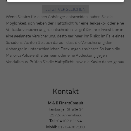
JETZT VERGLEICHEN
Wenn Sie sich für einen Anhänger entscheiden, haben Sie die
Möglichkeit, sich neben der Haftpflicht für eine Teilkasko- oder eine
Vollkaskoversicherung zu entscheiden. Je größer Ihre Investition in
eine geeignete Versicherung, desto geringer Ihr Risiko im Falle eines
Schadens. Achten Sie auch darauf, dass die Versicherung den
Anhänger in unterschiedlichen Deckungen absichert. So kann die
MallorcaPolice enthalten sein oder eine Abdeckung gegen
Vandalismus. Prüfen Sie die Haftpflicht, bzw. die Kasko daher genau.
Kontakt
M & B FinanzConsult
Hamburger Straße 34
22926 Ahrensburg
04102-81194
Tel.:
0170-4989180
Mobil: