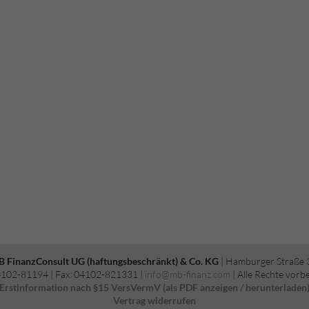
B FinanzConsult UG (haftungsbeschränkt) & Co. KG
| Hamburger Straße 
04102-81194 | Fax: 04102-821331 |
info@mb-finanz.com
| Alle Rechte vorb
Erstinformation nach §15 VersVermV (als PDF anzeigen / herunterladen
Vertrag widerrufen