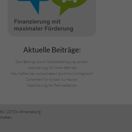
Aktuelle Beiträge:
Den Beitrag durch Selbstbeteiligung senken
Absicherung für Ihren Betrieb
Wer haftet bei Autoschäden durch ein Schlagloch?
Sicherheit für Kinder zu Hause!
Absicherung für Fahrradfahrer
34 | 22926 Ahrensburg
ehalten
)