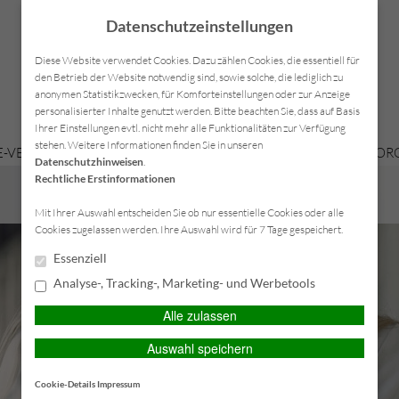
Datenschutzeinstellungen
Diese Website verwendet Cookies. Dazu zählen Cookies, die essentiell für
den Betrieb der Website notwendig sind, sowie solche, die lediglich zu
anonymen Statistikzwecken, für Komforteinstellungen oder zur Anzeige
personalisierter Inhalte genutzt werden. Bitte beachten Sie, dass auf Basis
Ihrer Einstellungen evtl. nicht mehr alle Funktionalitäten zur Verfügung
stehen. Weitere Informationen finden Sie in unseren
-VERSICHERUNGEN
KRANKENVERSICHERUNGEN
VORSORG
Datenschutzhinweisen
.
Rechtliche Erstinformationen
SERVICE-CENTER
Mit Ihrer Auswahl entscheiden Sie ob nur essentielle Cookies oder alle
Cookies zugelassen werden. Ihre Auswahl wird für 7 Tage gespeichert.
Essenziell
Analyse-, Tracking-, Marketing- und Werbetools
Alle zulassen
Auswahl speichern
Cookie-Details
Impressum