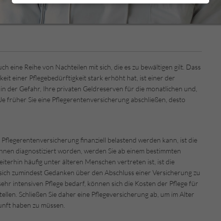
h eine Reihe von Nachteilen mit sich, die es zu bewältigen gilt. Dass
it einer Pflegebedürftigkeit stark erhöht hat, ist einer der
 in der Gefahr, Ihre privaten Geldreserven für die monatlichen und,
Je früher Sie eine Pflegerentenversicherung abschließen, desto
e Pflegerentenversicherung finanziell belastend werden kann, ist die
Ihnen diagnostiziert worden, werden Sie ab einem bestimmten
erhin häufig unter älteren Menschen vertreten ist, ist die
 sich zumindest Gedanken über den Abschluss einer Versicherung zu
ehr intensiven Pflege bedarf, können sich die Kosten der Pflege für
tellen. Schließen Sie daher eine Pflegeversicherung ab, um im Alter
kunft haben zu müssen.