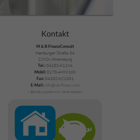
Kontakt
M & B FinanzConsult
Hamburger Straße 34
22926 Ahrensburg
04102-81194
Tel.:
0170-4989180
Mobil:
04102-821331
Fax:
info@mb-finanz.com
E-Mail:
» Beratungstermin vereinbaren