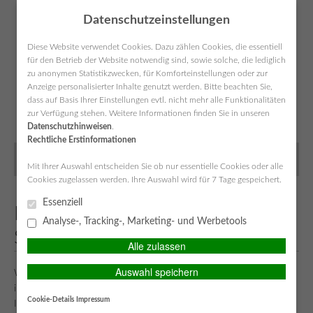
Datenschutzeinstellungen
Diese Website verwendet Cookies. Dazu zählen Cookies, die essentiell
für den Betrieb der Website notwendig sind, sowie solche, die lediglich
zu anonymen Statistikzwecken, für Komforteinstellungen oder zur
Anzeige personalisierter Inhalte genutzt werden. Bitte beachten Sie,
SIMPLR-LOGIN
Anfahrt
Kontakt
Datenschutz
Impressum
dass auf Basis Ihrer Einstellungen evtl. nicht mehr alle Funktionalitäten
zur Verfügung stehen. Weitere Informationen finden Sie in unseren
Datenschutzhinweisen
.
Rechtliche Erstinformationen
MAIN MENU
Mit Ihrer Auswahl entscheiden Sie ob nur essentielle Cookies oder alle
Cookies zugelassen werden. Ihre Auswahl wird für 7 Tage gespeichert.
Essenziell
Reisekranken für Au Pairs,
Analyse-, Tracking-, Marketing- und Werbetools
Schüler, Studenten, et al.
Alle zulassen
Auswahl speichern
Wenn Sie vorhaben, in absehbarer Zeit einen Au Pair-Aufenthalt
im Ausland zu verbringen, sollten Sie diesen gut vorbereiten, um
Cookie-Details
Impressum
Ihre Reise unbeschwert genießen zu können. Wenn Sie