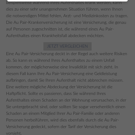
beispielsweise während Ihres Aufenthaltes krank werden, kann
dies zu einer sehr unangenehmen Situation führen, wenn Ihnen
die notwendigen Mittel fehlen, Arzt- und Medizinkosten zu tragen.
Die Au Pair-Krankenversicherung ist eine Versicherung, die genau
auf Personen zugeschnitten ist, die während eines Au Pair-
Aufenthaltes einen Krankheitsfall abdecken möchten.
JETZT VERGLEICHEN
Eine Au Pair-Versicherung deckt in der Regel auch weitere Risiken
ab. So kann es während Ihres Aufenthaltes zu einem Unfall
kommen, der möglicherweise eine Invalidität mit sich zieht. In
diesem Fall kann Ihre Au Pair-Versicherung eine Geldleistung
aufbringen, damit Sie Ihren Aufenthalt nicht abbrechen müssen.
Eine weitere mögliche Abdeckung der Versicherung ist die
Haftpflicht. Sollte es passieren, dass Sie während Ihres
Aufenthaltes einen Schaden an der Wohnung verursachen, in der
Sie untergebracht sind, oder sollten Sie sogar versehentlich einen
Schaden an einem Mitglied Ihrer Au Pair-Familie oder anderen
Personen herbeiführen, wird dies ebenfalls durch die Au Pair-
Versicherung gedeckt, sofern der Tarif der Versicherung dies
vorsieht.