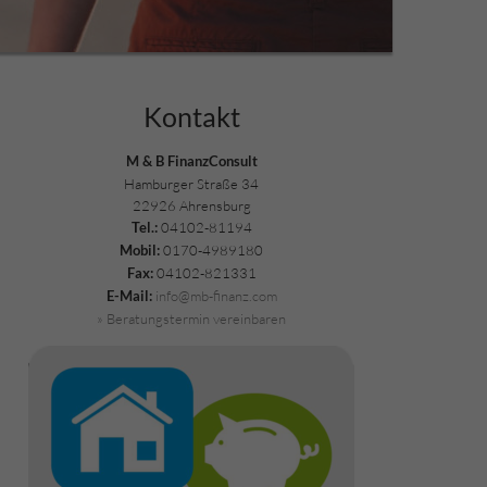
Kontakt
M & B FinanzConsult
Hamburger Straße 34
22926 Ahrensburg
04102-81194
Tel.:
0170-4989180
Mobil:
04102-821331
Fax:
info@mb-finanz.com
E-Mail:
» Beratungstermin vereinbaren