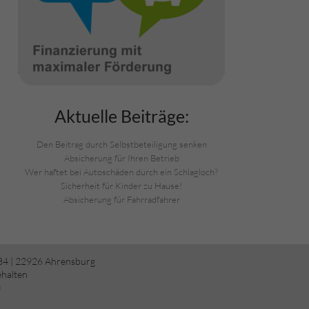
Aktuelle Beiträge:
Den Beitrag durch Selbstbeteiligung senken
Absicherung für Ihren Betrieb
Wer haftet bei Autoschäden durch ein Schlagloch?
Sicherheit für Kinder zu Hause!
Absicherung für Fahrradfahrer
34 | 22926 Ahrensburg
ehalten
)