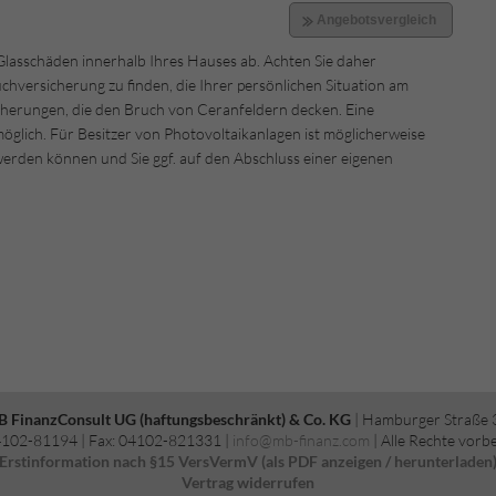
 Glasschäden innerhalb Ihres Hauses ab. Achten Sie daher
uchversicherung zu finden, die Ihrer persönlichen Situation am
sicherungen, die den Bruch von Ceranfeldern decken. Eine
glich. Für Besitzer von Photovoltaikanlagen ist möglicherweise
 werden können und Sie ggf. auf den Abschluss einer eigenen
B FinanzConsult UG (haftungsbeschränkt) & Co. KG
| Hamburger Straße 
04102-81194 | Fax: 04102-821331 |
info@mb-finanz.com
| Alle Rechte vorb
Erstinformation nach §15 VersVermV (als PDF anzeigen / herunterladen
Vertrag widerrufen