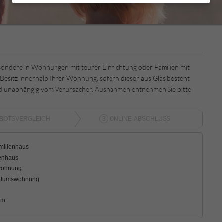
esondere in Wohnungen mit teurer Einrichtung oder Familien mit
 Besitz innerhalb Ihrer Wohnung, sofern dieser aus Glas besteht
d unabhängig vom Verursacher. Ausnahmen entnehmen Sie bitte