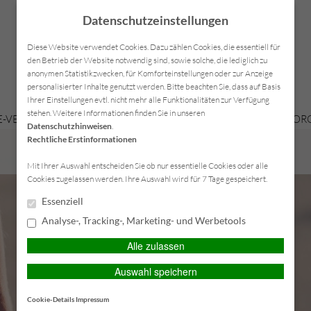
Datenschutzeinstellungen
Diese Website verwendet Cookies. Dazu zählen Cookies, die essentiell für
den Betrieb der Website notwendig sind, sowie solche, die lediglich zu
anonymen Statistikzwecken, für Komforteinstellungen oder zur Anzeige
personalisierter Inhalte genutzt werden. Bitte beachten Sie, dass auf Basis
Ihrer Einstellungen evtl. nicht mehr alle Funktionalitäten zur Verfügung
stehen. Weitere Informationen finden Sie in unseren
-VERSICHERUNGEN
KRANKENVERSICHERUNGEN
VORSORG
Datenschutzhinweisen
.
Rechtliche Erstinformationen
SERVICE-CENTER
Mit Ihrer Auswahl entscheiden Sie ob nur essentielle Cookies oder alle
Cookies zugelassen werden. Ihre Auswahl wird für 7 Tage gespeichert.
Essenziell
Analyse-, Tracking-, Marketing- und Werbetools
Alle zulassen
Auswahl speichern
Cookie-Details
Impressum