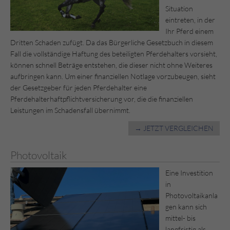
Situation
eintreten, in der
Ihr Pferd einem
Dritten Schaden zufügt. Da das Bürgerliche Gesetzbuch in diesem
Fall die vollständige Haftung des beteiligten Pferdehalters vorsieht,
können schnell Beträge entstehen, die dieser nicht ohne Weiteres
aufbringen kann. Um einer finanziellen Notlage vorzubeugen, sieht
der Gesetzgeber für jeden Pferdehalter eine
Pferdehalterhaftpflichtversicherung vor, die die finanziellen
Leistungen im Schadensfall übernimmt.
→ JETZT VERGLEICHEN
Photovoltaik
Eine Investition
in
Photovoltaikanla
gen kann sich
mittel- bis
langfristig als