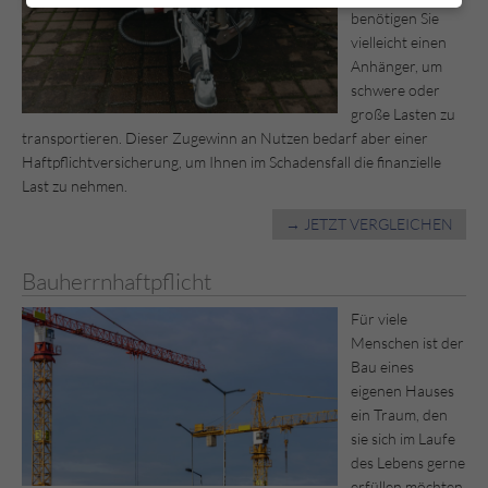
benötigen Sie
vielleicht einen
Anhänger, um
schwere oder
große Lasten zu
transportieren. Dieser Zugewinn an Nutzen bedarf aber einer
Haftpflichtversicherung, um Ihnen im Schadensfall die finanzielle
Last zu nehmen.
→ JETZT VERGLEICHEN
Bauherrnhaftpflicht
Für viele
Menschen ist der
Bau eines
eigenen Hauses
ein Traum, den
sie sich im Laufe
des Lebens gerne
erfüllen möchten.