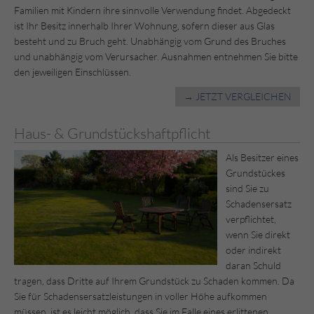
Familien mit Kindern ihre sinnvolle Verwendung findet. Abgedeckt
ist Ihr Besitz innerhalb Ihrer Wohnung, sofern dieser aus Glas
besteht und zu Bruch geht. Unabhängig vom Grund des Bruches
und unabhängig vom Verursacher. Ausnahmen entnehmen Sie bitte
den jeweiligen Einschlüssen.
→ JETZT VERGLEICHEN
Haus- & Grundstückshaftpflicht
Als Besitzer eines
Grundstückes
sind Sie zu
Schadensersatz
verpflichtet,
wenn Sie direkt
oder indirekt
daran Schuld
tragen, dass Dritte auf Ihrem Grundstück zu Schaden kommen. Da
Sie für Schadensersatzleistungen in voller Höhe aufkommen
müssen, ist es leicht möglich, dass Sie im Falle eines erlittenen