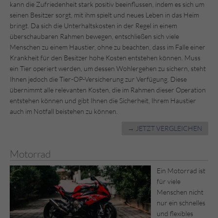
kann die Zufriedenheit stark positiv beeinflussen, indem es sich um
seinen Besitzer sorgt, mit ihm spielt und neues Leben in das Heim
bringt. Da sich die Unterhaltskosten in der Regel in einem
überschaubaren Rahmen bewegen, entschließen sich viele
Menschen zu einem Haustier, ohne zu beachten, dass im Falle einer
Krankheit für den Besitzer hohe Kosten entstehen können. Muss
ein Tier operiert werden, um dessen Wohlergehen zu sichern, steht
Ihnen jedoch die Tier-OP-Versicherung zur Verfügung. Diese
übernimmt alle relevanten Kosten, die im Rahmen dieser Operation
entstehen können und gibt Ihnen die Sicherheit, Ihrem Haustier
auch im Notfall beistehen zu können.
→ JETZT VERGLEICHEN
Motorrad
Ein Motorrad ist
für viele
Menschen nicht
nur ein schnelles
und flexibles