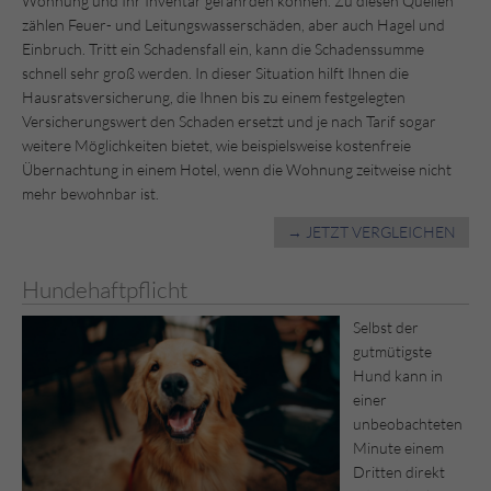
Wohnung und Ihr Inventar gefährden können. Zu diesen Quellen
zählen Feuer- und Leitungswasserschäden, aber auch Hagel und
Einbruch. Tritt ein Schadensfall ein, kann die Schadenssumme
schnell sehr groß werden. In dieser Situation hilft Ihnen die
Hausratsversicherung, die Ihnen bis zu einem festgelegten
Versicherungswert den Schaden ersetzt und je nach Tarif sogar
weitere Möglichkeiten bietet, wie beispielsweise kostenfreie
Übernachtung in einem Hotel, wenn die Wohnung zeitweise nicht
mehr bewohnbar ist.
→ JETZT VERGLEICHEN
Hundehaftpflicht
Selbst der
gutmütigste
Hund kann in
einer
unbeobachteten
Minute einem
Dritten direkt