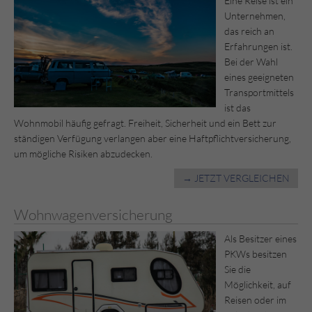
Eine Reise ist ein
Unternehmen,
das reich an
Erfahrungen ist.
Bei der Wahl
eines geeigneten
Transportmittels
ist das
Wohnmobil häufig gefragt. Freiheit, Sicherheit und ein Bett zur
ständigen Verfügung verlangen aber eine Haftpflichtversicherung,
um mögliche Risiken abzudecken.
→ JETZT VERGLEICHEN
Wohnwagenversicherung
Als Besitzer eines
PKWs besitzen
Sie die
Möglichkeit, auf
Reisen oder im