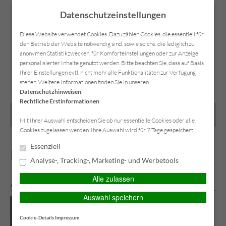
Datenschutzeinstellungen
Diese Website verwendet Cookies. Dazu zählen Cookies, die essentiell für
den Betrieb der Website notwendig sind, sowie solche, die lediglich zu
anonymen Statistikzwecken, für Komforteinstellungen oder zur Anzeige
personalisierter Inhalte genutzt werden. Bitte beachten Sie, dass auf Basis
SIMPLR-LOGIN
Anfahrt
Kontakt
Datenschutz
Impressum
Ihrer Einstellungen evtl. nicht mehr alle Funktionalitäten zur Verfügung
stehen. Weitere Informationen finden Sie in unseren
Datenschutzhinweisen
.
Rechtliche Erstinformationen
MAIN MENU
Mit Ihrer Auswahl entscheiden Sie ob nur essentielle Cookies oder alle
Cookies zugelassen werden. Ihre Auswahl wird für 7 Tage gespeichert.
Essenziell
Privat-Versicherungen
Analyse-, Tracking-, Marketing- und Werbetools
Alle zulassen
Anhängerversicherung
Auswahl speichern
Wenn Sie einen
PKW oder einen
Cookie-Details
Impressum
LKW führen,